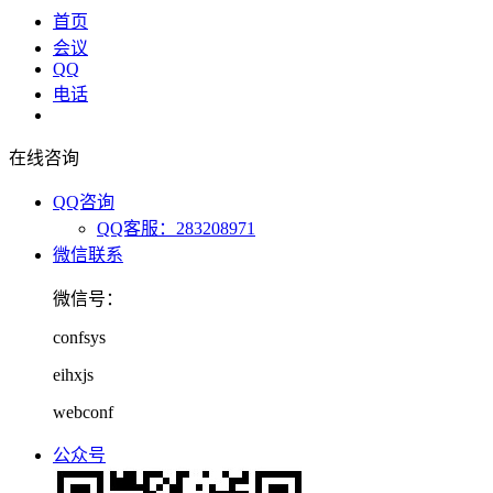
首页
会议
QQ
电话
在线咨询
QQ咨询
QQ客服：283208971
微信联系
微信号：
confsys
eihxjs
webconf
公众号